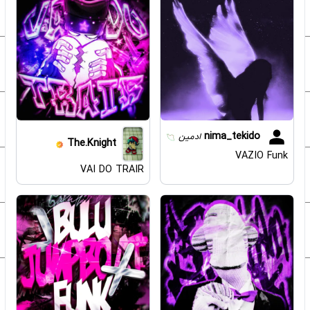
nima_tekido
ادمین
The.Knight
VAZIO Funk
VAI DO TRAIR