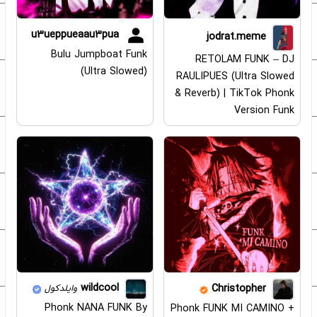
u3ueppueaau3pua
jodrat.meme
Bulu Jumpboat Funk
RETOLAM FUNK – DJ
(Ultra Slowed)
RAULIPUES (Ultra Slowed
& Reverb) | TikTok Phonk
Version Funk
wildcool
Christopher
وایلدکول
Phonk NANA FUNK By
Phonk FUNK MI CAMINO +