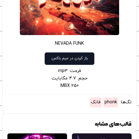
NEVADA FUNK
باز کردن در میم باکس
فرمت: mp3
حجم: 4.7 مگابایت
250 MBX
تگ‌ها:
phonk
فانک
قالب‌های مشابه