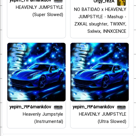
yepim_1945mankdov
Orgy_rezA
HEAVENLY JUMPSTYLE
NO BATIDAO x HEAVENLY
(Super Slowed)
JUMPSTYLE - Mashup -
ZXKAI, slxughter, TWXNY,
Sxilwix, INNXCENCE
yepim_1945mankdov
yepim_1945mankdov
Heavenly Jumpstyle
HEAVENLY JUMPSTYLE
(Instrumental)
(Ultra Slowed)