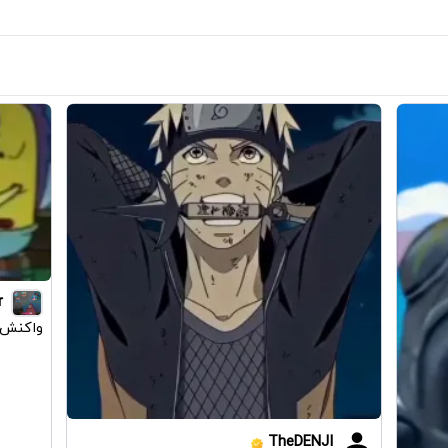
r
واکنش پ
TheDENJI