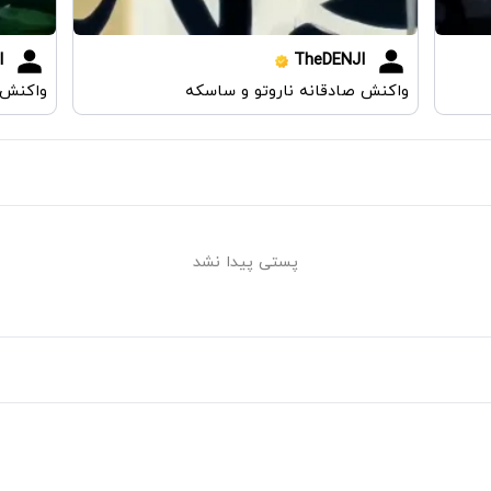
I
TheDENJI
واکنش صادقانه ناروتو و ساسکه
واکنش ص
پستی پیدا نشد