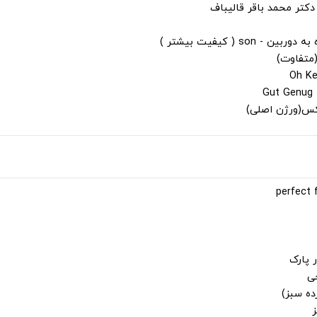
دکتر محمد باقر قالیباف
s ( کیفیت بیشتر )
(متفاوت)
لکس(ورژن اصلی)
 پارک
جی
ز