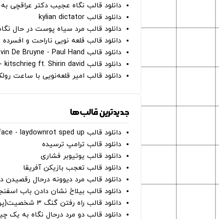
دانلود قالب نگاه عجیب دکتر عراقچی به 
دانلود قالب kylian dictator
دانلود قالب مرد سیاه پوست در حال نگاه به دوربین - on
دانلود قالب قلعه نویی ناراحت و افسرده 
دانلود قالب Oh Kevin De Bruyne - Paul Hand
دانلود قالب Gut Genug - kitschrieg ft. Shirin david
دانلود قالب امیر قلعه‌نویی با ساعت رو
جدیدترین قالب‌ها
دانلود قالب perfect face - laydownrot sped up
دانلود قالب ترامپ ترسیده
دانلود قالب یوتیوبر فشاری
دانلود قالب تعجب بازیکن آفریقا
دانلود قالب مرد دیوونه درحال رقصیدن در
دانلود قالب بیلاخ نشان دادن باب اسفن
دانلود قالب راه رفتن گنگ ۳ شخصیت(پرده سبز)
دانلود قالب دو مرد درحال نگاه به یک چی