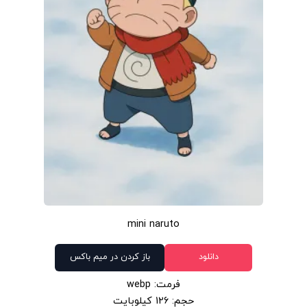
mini naruto
دانلود
باز کردن در میم باکس
فرمت: webp
حجم: 126 کیلوبایت