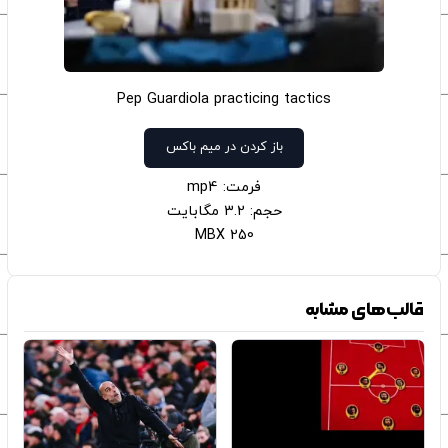
Pep Guardiola practicing tactics
باز کردن در میم باکس
فرمت: mp4
حجم: 3.2 مگابایت
250 MBX
قالب‌های مشابه