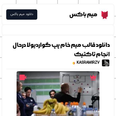
Meme Box
میم باکس
دانلود میم باکس
دانلود قالب میم خام پپ گواردیولا درحال
انجام تاکتیک
KASRAMIRZV