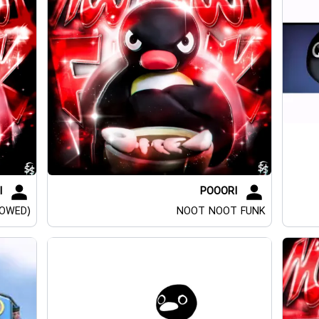
I
POOORI
LOWED)
NOOT NOOT FUNK