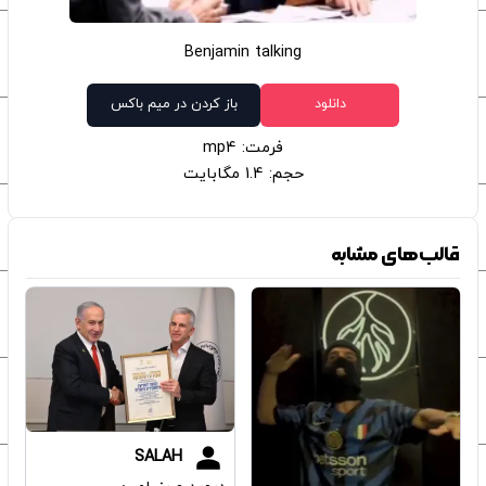
Benjamin talking
دانلود
باز کردن در میم باکس
فرمت: mp4
حجم: 1.4 مگابایت
قالب‌های مشابه
SALAH