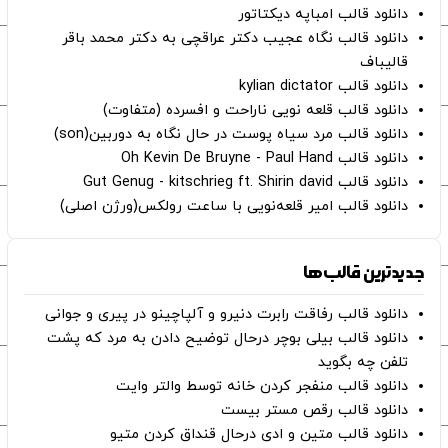
دانلود قالب امباپه دیکتاتور
دانلود قالب نگاه عجیب دکتر عراقچی به دکتر محمد باقر
قالیباف
دانلود قالب kylian dictator
دانلود قالب قلعه نویی ناراحت و افسرده (متفاوت)
دانلود قالب مرد سیاه پوست در حال نگاه به دوربین(son)
دانلود قالب Oh Kevin De Bruyne - Paul Hand
دانلود قالب Gut Genug - kitschrieg ft. Shirin david
دانلود قالب امیر قلعه‌نویی با ساعت رولکس(ورژن اصلی)
جدیدترین قالب‌ها
دانلود قالب رفاقت رابرت دنیرو و آلپاچینو در پیری و جوانی
دانلود قالب بیلی بوچر درحال توضیح دادن به مرد که پشت
تلفن چه بگوید
دانلود قالب منفجر کردن خانه توسط والتر وایت
دانلود قالب رقص مستر بیست
دانلود قالب متین و ادی درحال قنداق کردن متیو