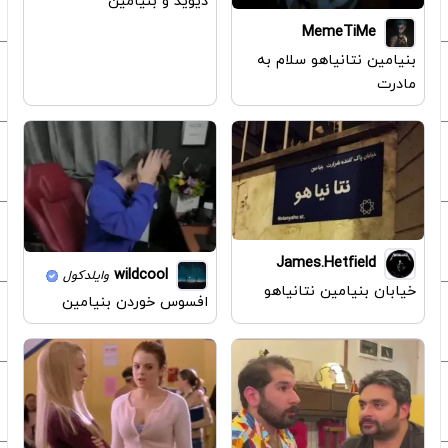
دیوید و بنیامین
MemeTiMe
بنیامین نتانیاهو سلام به
مادرت
James.Hetfield
wildcool
وایلدکول
خیابان بنیامین نتانیاهو
افسوس خوردن بنیامین