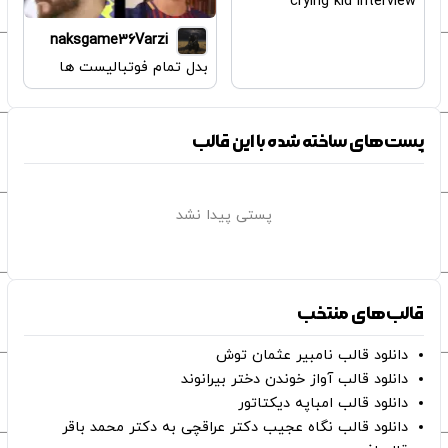
crying kid interview
naksgame36Varzi
بدل تمام فوتبالیست ها
پست‌های ساخته شده با این قالب
پستی پیدا نشد
قالب‌های منتخب
دانلود قالب نامبیر عثمان ‌توش
دانلود قالب آواز خوندن دختر بیرانوند
دانلود قالب امباپه دیکتاتور
دانلود قالب نگاه عجیب دکتر عراقچی به دکتر محمد باقر