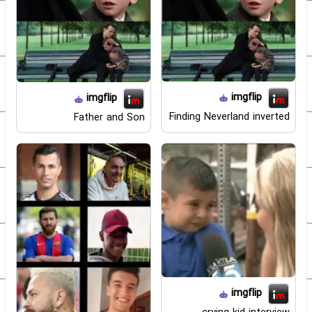
imgflip
imgflip
Finding Neverland inverted
Father and Son
imgflip