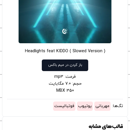
Headlights feat KIDDO ( Slowed Version )
باز کردن در میم باکس
فرمت: mp3
حجم: 7.0 مگابایت
350 MBX
تگ‌ها:
مهربانی
یوتیوب
فوتبالیست
قالب‌های مشابه