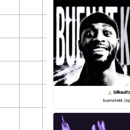
billkaulit
buenatekk (sp