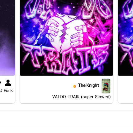
o
The.Knight
O Funk
VAI DO TRAIR (super Slowed)