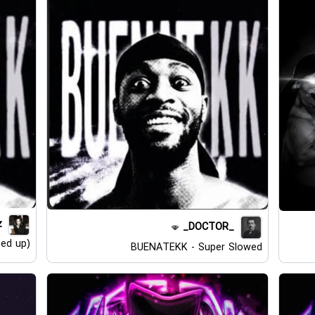
z
_DOCTOR_
ed up)
BUENATEKK - Super Slowed