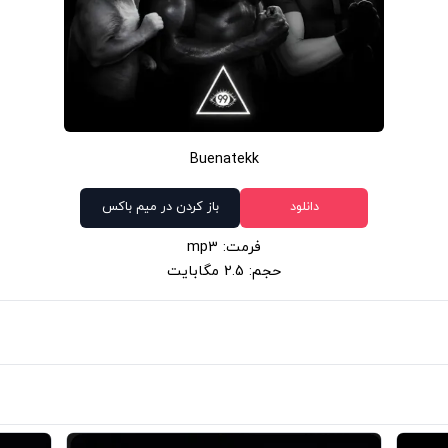
Buenatekk
دانلود
باز کردن در میم باکس
فرمت: mp3
حجم: 2.5 مگابایت