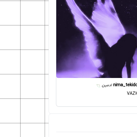
nima_tekid
ادمین
VAZI