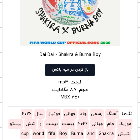
Dai Dai - Shakira & Burna Boy
باز کردن در میم باکس
فرمت: mp3
حجم: 8.7 مگابایت
350 MBX
تگ‌ها:
آهنگ
رسمی
جام
جهانی
فوتبال
سال
۲۰۲۶
موزیک
جام
جهانی
۲۰۲۶
بیست
بیست
و
شش
بیستو
شیش
Shakira
and
Burna
Boy
fifa
world
cup