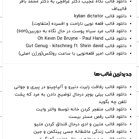
دانلود قالب نگاه عجیب دکتر عراقچی به دکتر محمد باقر
قالیباف
دانلود قالب kylian dictator
دانلود قالب قلعه نویی ناراحت و افسرده (متفاوت)
دانلود قالب مرد سیاه پوست در حال نگاه به دوربین(son)
دانلود قالب Oh Kevin De Bruyne - Paul Hand
دانلود قالب Gut Genug - kitschrieg ft. Shirin david
دانلود قالب امیر قلعه‌نویی با ساعت رولکس(ورژن اصلی)
جدیدترین قالب‌ها
دانلود قالب رفاقت رابرت دنیرو و آلپاچینو در پیری و جوانی
دانلود قالب بیلی بوچر درحال توضیح دادن به مرد که پشت
تلفن چه بگوید
دانلود قالب منفجر کردن خانه توسط والتر وایت
دانلود قالب رقص مستر بیست
دانلود قالب متین و ادی درحال قنداق کردن متیو
دانلود قالب زندگی عاشقانه جسی پینکمن و جین