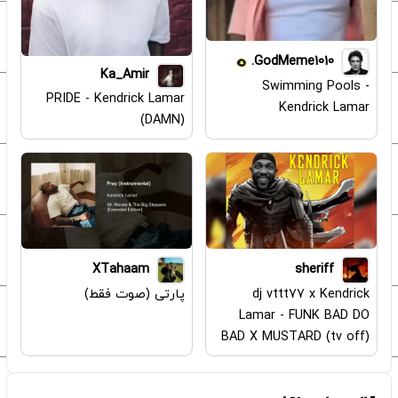
GodMeme1010.
Ka_Amir
Swimming Pools -
PRIDE - Kendrick Lamar
Kendrick Lamar
(DAMN)
XTahaam
sheriff
dj vttt77 x Kendrick
پارتی (صوت فقط)
Lamar - FUNK BAD DO
BAD X MUSTARD (tv off)