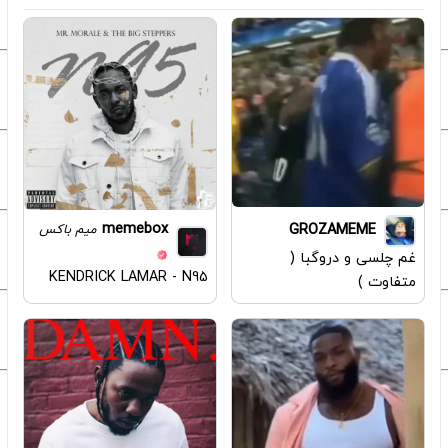
memebox
GROZAMEME
میم باکس
غم چلسی و دروگبا (
KENDRICK LAMAR - N95
متفاوت )