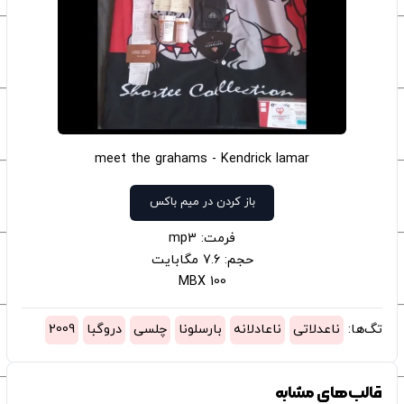
meet the grahams - Kendrick lamar
باز کردن در میم باکس
فرمت: mp3
حجم: 7.6 مگابایت
100 MBX
تگ‌ها:
ناعدلاتی
ناعادلانه
بارسلونا
چلسی
دروگبا
2009
قالب‌های مشابه