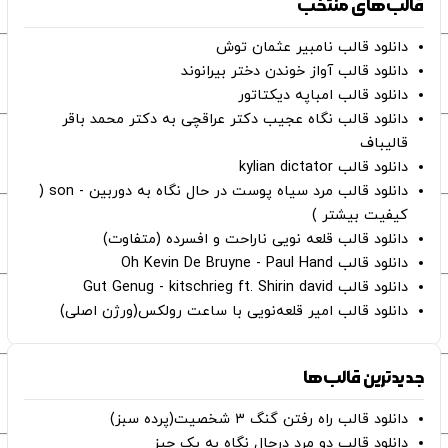
قالب‌های منتخب
دانلود قالب نامبیر عثمان ‌توش
دانلود قالب آواز خوندن دختر بیرانوند
دانلود قالب امباپه دیکتاتور
دانلود قالب نگاه عجیب دکتر عراقچی به دکتر محمد باقر
قالیباف
دانلود قالب kylian dictator
دانلود قالب مرد سیاه پوست در حال نگاه به دوربین - son (
کیفیت بیشتر )
دانلود قالب قلعه نویی ناراحت و افسرده (متفاوت)
دانلود قالب Oh Kevin De Bruyne - Paul Hand
دانلود قالب Gut Genug - kitschrieg ft. Shirin david
دانلود قالب امیر قلعه‌نویی با ساعت رولکس(ورژن اصلی)
جدیدترین قالب‌ها
دانلود قالب راه رفتن گنگ ۳ شخصیت(پرده سبز)
دانلود قالب دو مرد درحال نگاه به یک چیز