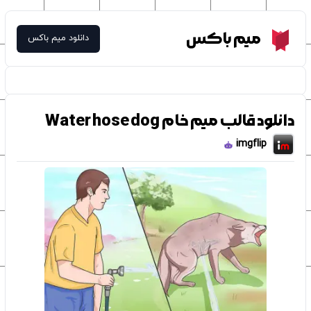
Meme Box
میم باکس
دانلود میم باکس
دانلود قالب میم خام Water hose dog
imgflip