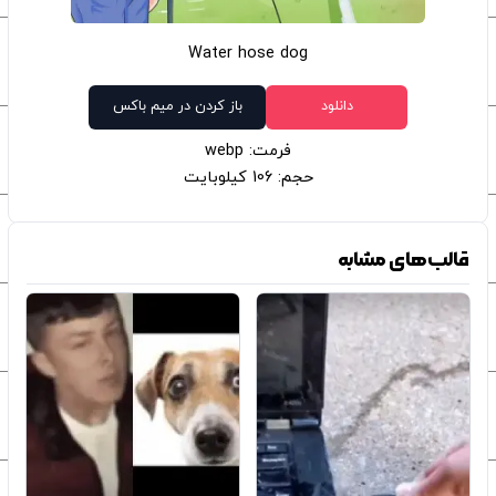
Water hose dog
دانلود
باز کردن در میم باکس
فرمت: webp
حجم: 106 کیلوبایت
قالب‌های مشابه