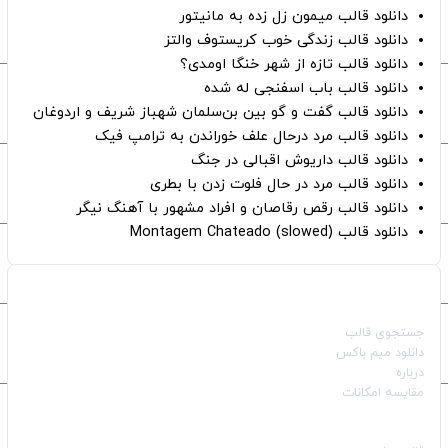
دانلود قالب میمون زل زده به مانیتور
دانلود قالب زندگی خوب کریستوف والتز
دانلود قالب تازه از شهر خنگا اومدی؟
دانلود قالب باب اسفنجی له شده
دانلود قالب گفت و گو بین بن‌سلمان شهباز شریف و اردوغان
دانلود قالب مرد درحال علف خوراندن به ترامپ فیک
دانلود قالب داریوش اقبالی در جنگ
دانلود قالب مرد در حال فلوت زدن با بطری
دانلود قالب رقص رقاصان و افراد مشهور با آهنگ نیگر
دانلود قالب Montagem Chateado (slowed)
صفحات اصلی
جستجوی قالب
دانلود میم باکس
درباره
مقایسه امکانات
دسته بندی قالب‌ها