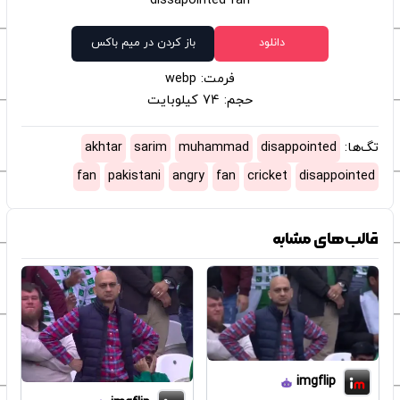
dissapointed fan
دانلود
باز کردن در میم باکس
فرمت: webp
حجم: 74 کیلوبایت
تگ‌ها:
disappointed
muhammad
sarim
akhtar
fan
pakistani
angry
fan
cricket
disappointed
قالب‌های مشابه
imgflip