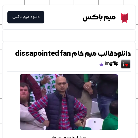
Meme Box
میم باکس
دانلود میم باکس
دانلود قالب میم خام dissapointed fan
imgflip