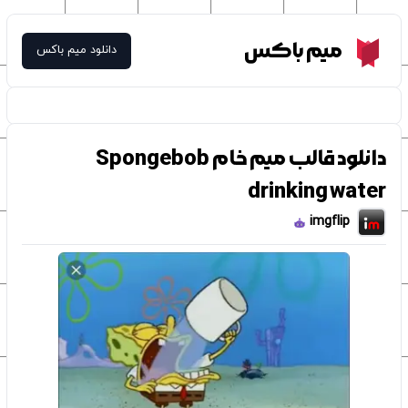
Meme Box
میم باکس
دانلود میم باکس
دانلود قالب میم خام Spongebob
drinking water
imgflip