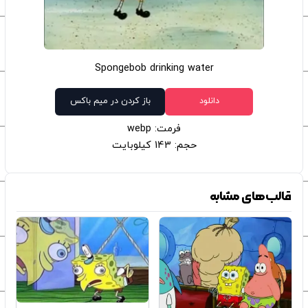
Spongebob drinking water
دانلود
باز کردن در میم باکس
فرمت: webp
حجم: 143 کیلوبایت
قالب‌های مشابه