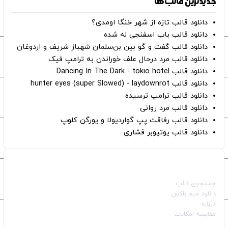
جدیدترین قالب‌ها
دانلود قالب تازه از شهر خنگا اومدی؟
دانلود قالب باب اسفنجی له شده
دانلود قالب گفت و گو بین بن‌سلمان شهباز شریف و اردوغان
دانلود قالب مرد درحال علف خوراندن به ترامپ فیک
دانلود قالب Dancing In The Dark - tokio hotel
دانلود قالب hunter eyes (super Slowed) - laydownrot
دانلود قالب ترامپ ترسیده
دانلود قالب مرد روانی
دانلود قالب رفاقت پپ گواردیولا و یورگن کلوپ
دانلود قالب یوتیوبر فشاری
صفحات اصلی
جستجوی قالب
دانلود میم باکس
درباره
مقایسه امکانات