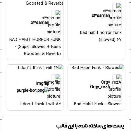
x3saman
x3saman
bad habit horror funk
BAD HABIT HORROR FUNK
(slowed) 67
- (Super Slowed + Bass
Boosted & Reverb)
imgflip
Orgy_rezA
I don’t think I will #2
Bad Habit Funk - Slowed
پست‌های ساخته شده با این قالب