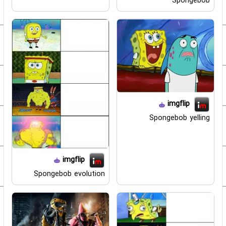
Spongebob
imgflip
Spongebob yelling
imgflip
Spongebob evolution