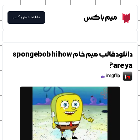
Meme Box
میم باکس
دانلود میم باکس
دانلود قالب میم خام spongebob hi how
are ya?
imgflip