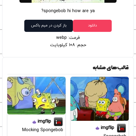
spongebob hi how are ya?
دانلود
باز کردن در میم باکس
فرمت: webp
حجم: 108 کیلوبایت
قالب‌های مشابه
imgflip
imgflip
Mocking Spongebob