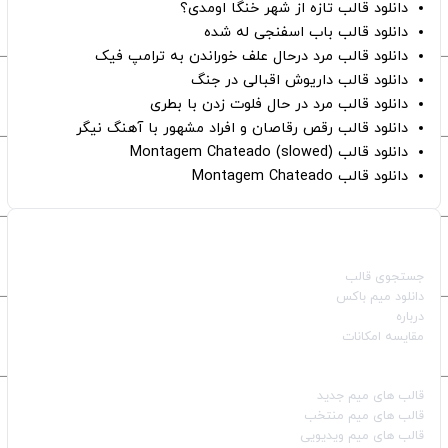
دانلود قالب تازه از شهر خنگا اومدی؟
دانلود قالب باب اسفنجی له شده
دانلود قالب مرد درحال علف خوراندن به ترامپ فیک
دانلود قالب داریوش اقبالی در جنگ
دانلود قالب مرد در حال فلوت زدن با بطری
دانلود قالب رقص رقاصان و افراد مشهور با آهنگ نیگر
دانلود قالب Montagem Chateado (slowed)
دانلود قالب Montagem Chateado
صفحات اصلی
جستجوی قالب
دانلود میم باکس
درباره
مقایسه امکانات
دسته بندی قالب‌ها
قالب‌ های میم جدید
قالب‌ های میم منتخب
قالب‌ های میم ویدیویی