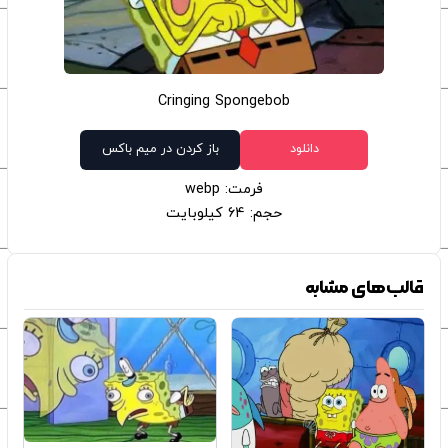
Cringing Spongebob
دانلود
باز کردن در میم باکس
فرمت: webp
حجم: 64 کیلوبایت
قالب‌های مشابه