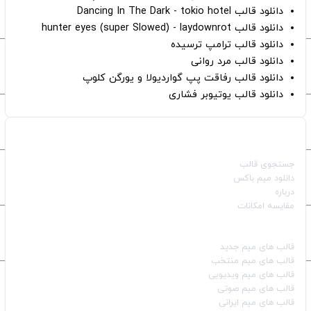
دانلود قالب Dancing In The Dark - tokio hotel
دانلود قالب hunter eyes (super Slowed) - laydownrot
دانلود قالب ترامپ ترسیده
دانلود قالب مرد روانی
دانلود قالب رفاقت پپ گواردیولا و یورگن کلوپ
دانلود قالب یوتیوبر فشاری
صفحات اصلی
جستجوی قالب
دانلود میم باکس
درباره
مقایسه امکانات
دسته بندی قالب‌ها
قالب‌ های میم جدید
قالب‌ های میم منتخب
قالب‌ های میم ویدیویی
قالب‌ های میم صوتی
قالب‌ های میم ایرانی