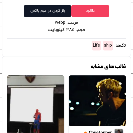
دانلود
باز کردن در میم باکس
فرمت: webp
حجم: 385 کیلوبایت
تگ‌ها:
ship
Life
قالب‌های مشابه