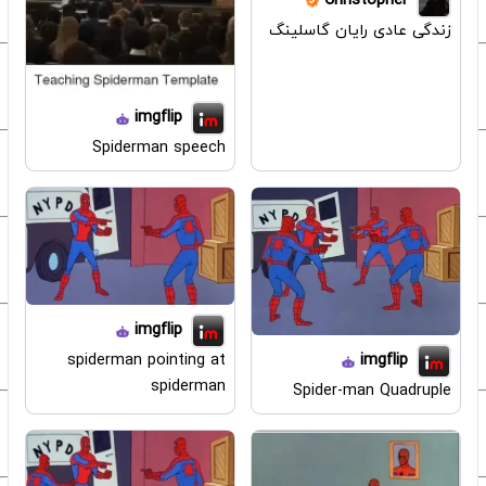
Christopher
زندگی عادی رایان گاسلینگ
imgflip
Spiderman speech
imgflip
spiderman pointing at
imgflip
spiderman
Spider-man Quadruple