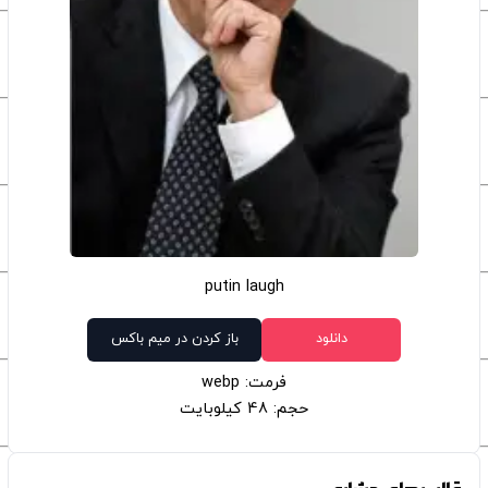
putin laugh
دانلود
باز کردن در میم باکس
فرمت: webp
حجم: 48 کیلوبایت