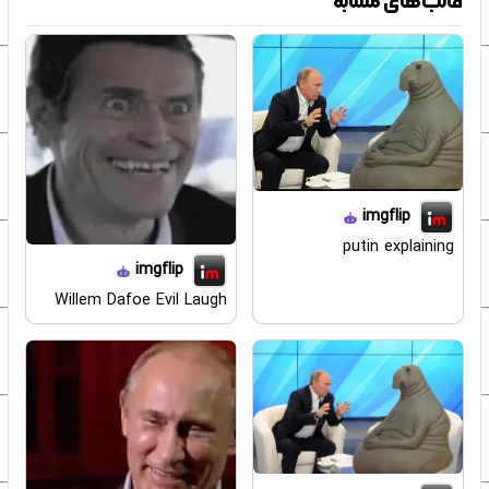
قالب‌های مشابه
imgflip
putin explaining
imgflip
Willem Dafoe Evil Laugh