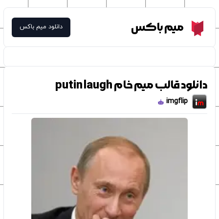
Meme Box
میم باکس
دانلود میم باکس
دانلود قالب میم خام putin laugh
imgflip