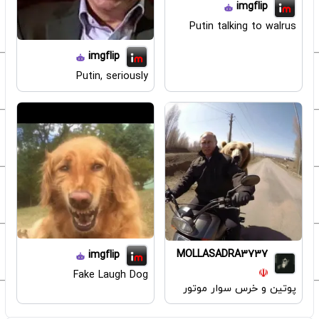
imgflip
Putin talking to walrus
imgflip
Putin, seriously
MOLLASADRA3737
imgflip
Fake Laugh Dog
پوتین و خرس سوار موتور