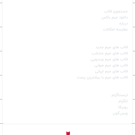
صفحات اصلی
جستجوی قالب
دانلود میم باکس
درباره
مقایسه امکانات
دسته بندی قالب‌ها
قالب‌ های میم جدید
قالب‌ های میم منتخب
قالب‌ های میم ویدیویی
قالب‌ های میم صوتی
قالب‌ های میم ایرانی
قالب‌ های میم با بیشترین پست
شبکه‌های اجتماعی
اینستاگرام
تلگرام
روبیکا
ویس‌گون
ساخته شده با
توسط
Aligator