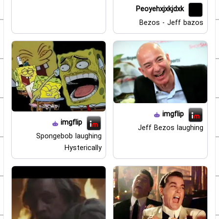
Peoyehxjxkjdxk
Bezos - Jeff bazos
imgflip
imgflip
Jeff Bezos laughing
Spongebob laughing
Hysterically