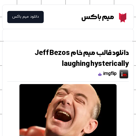
Meme Box
میم باکس
دانلود میم باکس
دانلود قالب میم خام Jeff Bezos
laughing hysterically
imgflip