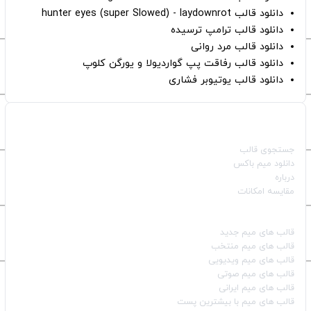
دانلود قالب hunter eyes (super Slowed) - laydownrot
دانلود قالب ترامپ ترسیده
دانلود قالب مرد روانی
دانلود قالب رفاقت پپ گواردیولا و یورگن کلوپ
دانلود قالب یوتیوبر فشاری
صفحات اصلی
جستجوی قالب
دانلود میم باکس
درباره
مقایسه امکانات
دسته بندی قالب‌ها
قالب‌ های میم جدید
قالب‌ های میم منتخب
قالب‌ های میم ویدیویی
قالب‌ های میم صوتی
قالب‌ های میم ایرانی
قالب‌ های میم با بیشترین پست