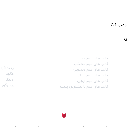
ترامپ فیک
ی
قالب‌ های میم جدید
شبکه‌ه
قالب‌ های میم منتخب
اینستاگرام
قالب‌ های میم ویدیویی
تلگرام
قالب‌ های میم صوتی
روبیکا
قالب‌ های میم ایرانی
ویس‌گون
قالب‌ های میم با بیشترین پست
ساخته شده با
توسط
Aligator