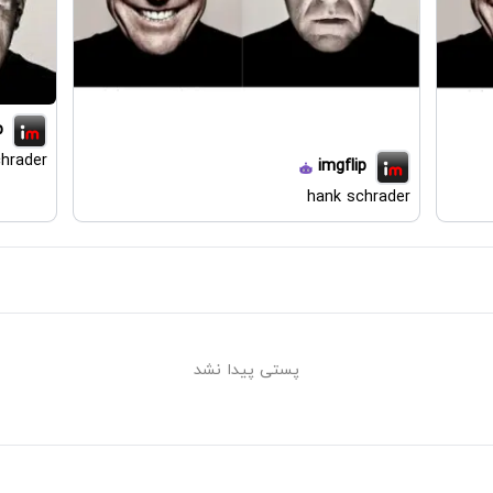
p
hrader
imgflip
hank schrader
پستی پیدا نشد