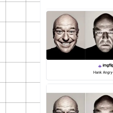
imgfli
Hank Angry