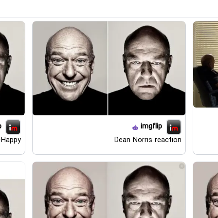
p
imgflip
-Happy
Dean Norris reaction