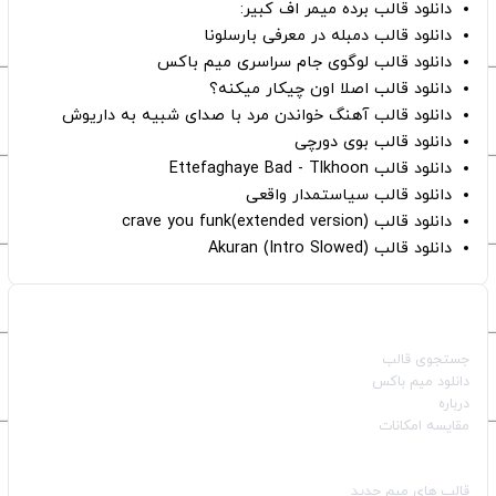
دانلود قالب برده میمر اف کبیر:
دانلود قالب دمبله در معرفی بارسلونا
دانلود قالب لوگوی جام سراسری میم باکس
دانلود قالب اصلا اون چیکار میکنه؟
دانلود قالب آهنگ خواندن مرد با صدای شبیه به داریوش
دانلود قالب بوی دورچی
دانلود قالب Ettefaghaye Bad - Tlkhoon
دانلود قالب سیاستمدار واقعی
دانلود قالب crave you funk(extended version)
دانلود قالب (Intro Slowed) Akuran
صفحات اصلی
جستجوی قالب
دانلود میم باکس
درباره
مقایسه امکانات
دسته بندی قالب‌ها
قالب‌ های میم جدید