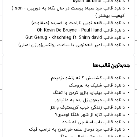
دانلود قالب kylian dictator
دانلود قالب مرد سیاه پوست در حال نگاه به دوربین - son (
کیفیت بیشتر )
دانلود قالب قلعه نویی ناراحت و افسرده (متفاوت)
دانلود قالب Oh Kevin De Bruyne - Paul Hand
دانلود قالب Gut Genug - kitschrieg ft. Shirin david
دانلود قالب امیر قلعه‌نویی با ساعت رولکس(ورژن اصلی)
جدیدترین قالب‌ها
دانلود قالب کشتیش ؟ نه زنشو دزدیدم
دانلود قالب شلیک به عروسک
دانلود قالب بیلیارد بازی کردن با تفنگ
دانلود قالب میمون زل زده به مانیتور
دانلود قالب زندگی خوب کریستوف والتز
دانلود قالب تازه از شهر خنگا اومدی؟
دانلود قالب باب اسفنجی له شده
دانلود قالب مرد درحال علف خوراندن به ترامپ فیک
دانلود قالب داریوش اقبالی در جنگ