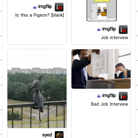
imgflip
Is this a Pigeon? [blank]
imgflip
Job interview
imgflip
Bad Job Interview
syed