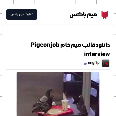
Meme Box
میم باکس
دانلود میم باکس
دانلود قالب میم خام Pigeon job
interview
imgflip