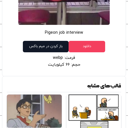
Pigeon job interview
دانلود
باز کردن در میم باکس
فرمت: webp
حجم: 66 کیلوبایت
قالب‌های مشابه