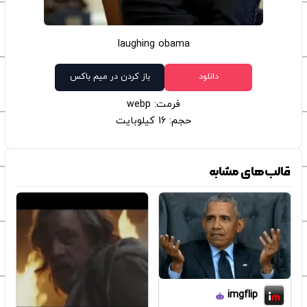
laughing obama
دانلود
باز کردن در میم باکس
فرمت: webp
حجم: 16 کیلوبایت
قالب‌های مشابه
imgflip