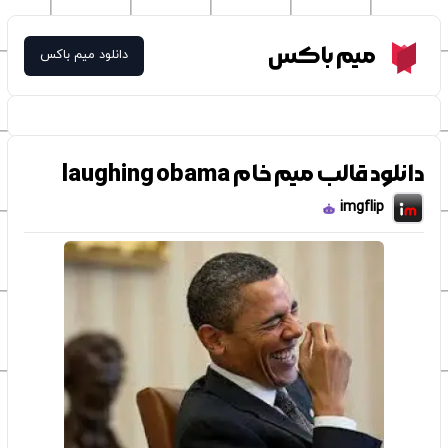
Meme Box
میم باکس
دانلود میم باکس
دانلود قالب میم خام laughing obama
imgflip