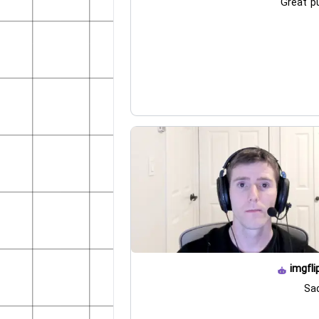
Great p
imgfli
Sa