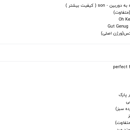
s ( کیفیت بیشتر )
(متفاوت)
لکس(ورژن اصلی)
 پارک
جی
ز
متفاوت)
ند مرد