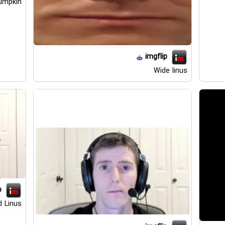
umpkin
imgflip
Wide linus
p
d Linus