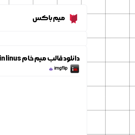
Meme Box
میم باکس
دانلود قالب میم خام great pumpkin linus
imgflip