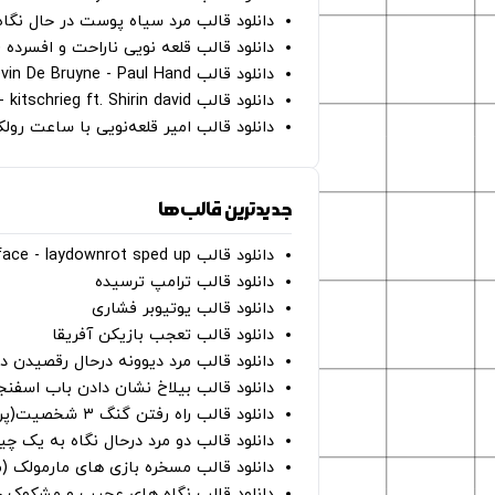
دانلود قالب مرد سیاه پوست در حال نگاه به دوربین - on
دانلود قالب قلعه نویی ناراحت و افسرده 
دانلود قالب Oh Kevin De Bruyne - Paul Hand
دانلود قالب Gut Genug - kitschrieg ft. Shirin david
دانلود قالب امیر قلعه‌نویی با ساعت رو
جدیدترین قالب‌ها
دانلود قالب perfect face - laydownrot sped up
دانلود قالب ترامپ ترسیده
دانلود قالب یوتیوبر فشاری
دانلود قالب تعجب بازیکن آفریقا
دانلود قالب مرد دیوونه درحال رقصیدن در
دانلود قالب بیلاخ نشان دادن باب اسفن
دانلود قالب راه رفتن گنگ ۳ شخصیت(پرده سبز)
دانلود قالب دو مرد درحال نگاه به یک چی
دانلود قالب مسخره بازی های مارمولک (
دانلود قالب نگاه های عجیب و مشکوک چ