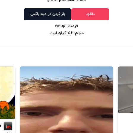
دانلود
باز کردن در میم باکس
فرمت: webp
حجم: 56 کیلوبایت
p