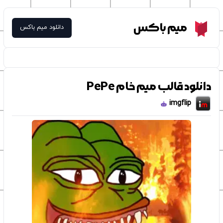
Meme Box
میم باکس
دانلود میم باکس
دانلود قالب میم خام PePe
imgflip