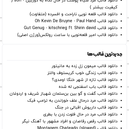
دانلود قالب مرد سیاه پوست در حال نگاه به دوربین - son (
کیفیت بیشتر )
دانلود قالب قلعه نویی ناراحت و افسرده (متفاوت)
دانلود قالب Oh Kevin De Bruyne - Paul Hand
دانلود قالب Gut Genug - kitschrieg ft. Shirin david
دانلود قالب امیر قلعه‌نویی با ساعت رولکس(ورژن اصلی)
جدیدترین قالب‌ها
دانلود قالب میمون زل زده به مانیتور
دانلود قالب زندگی خوب کریستوف والتز
دانلود قالب تازه از شهر خنگا اومدی؟
دانلود قالب باب اسفنجی له شده
دانلود قالب گفت و گو بین بن‌سلمان شهباز شریف و اردوغان
دانلود قالب مرد درحال علف خوراندن به ترامپ فیک
دانلود قالب داریوش اقبالی در جنگ
دانلود قالب مرد در حال فلوت زدن با بطری
دانلود قالب رقص رقاصان و افراد مشهور با آهنگ نیگر
دانلود قالب Montagem Chateado (slowed)