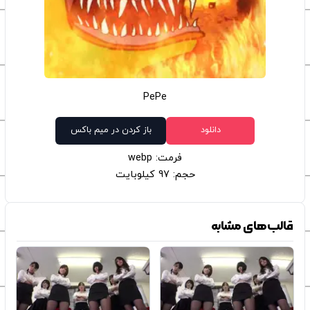
PePe
دانلود
باز کردن در میم باکس
فرمت: webp
حجم: 97 کیلوبایت
قالب‌های مشابه