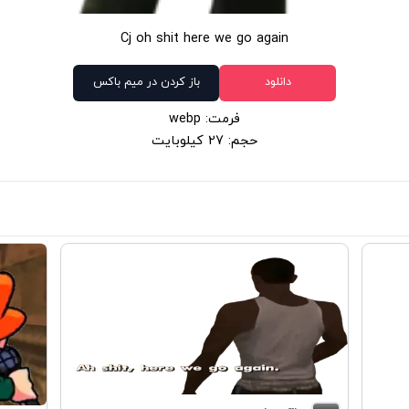
Cj oh shit here we go again
دانلود
باز کردن در میم باکس
فرمت: webp
حجم: 27 کیلوبایت