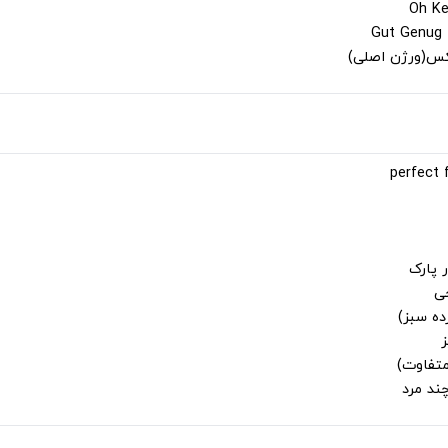
لکس(ورژن اصلی)
 پارک
جی
ز
متفاوت)
ند مرد