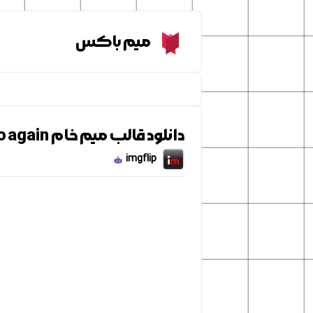
Meme Box
میم باکس
دانلود قالب میم خام Cj oh shit here we go again
imgflip