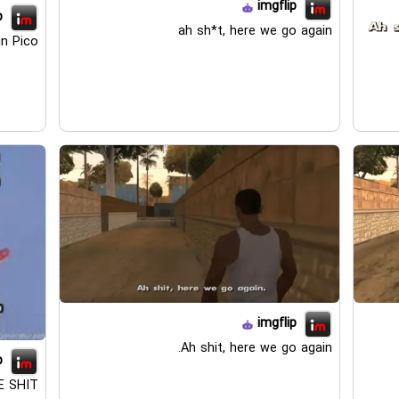
imgflip
p
ah sh*t, here we go again
in Pico
imgflip
Ah shit, here we go again.
p
E SHIT