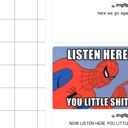
imgfli
here we go aga
imgfli
NOW LISTEN HERE YOU LITTL