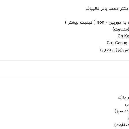
دکتر محمد باقر قالیباف
s ( کیفیت بیشتر )
(متفاوت)
لکس(ورژن اصلی)
 پارک
جی
ز
متفاوت)