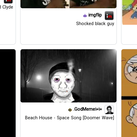
d Clyde
imgflip
Shocked black guy
GodMeme1010.
Beach House - Space Song [Doomer Wave]