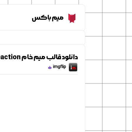
Meme Box
میم باکس
دانلود قالب میم خام The Loud House shocked reaction
imgflip