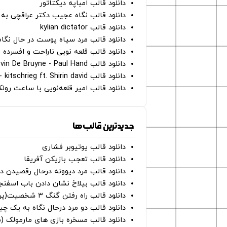
دانلود قالب امباپه دیکتاتور
دانلود قالب نگاه عجیب دکتر عراقچی به 
دانلود قالب kylian dictator
دانلود قالب مرد سیاه پوست در حال نگاه به دوربین - on
دانلود قالب قلعه نویی ناراحت و افسرده 
دانلود قالب Oh Kevin De Bruyne - Paul Hand
دانلود قالب Gut Genug - kitschrieg ft. Shirin david
دانلود قالب امیر قلعه‌نویی با ساعت رو
جدیدترین قالب‌ها
دانلود قالب یوتیوبر فشاری
دانلود قالب تعجب بازیکن آفریقا
دانلود قالب مرد دیوونه درحال رقصیدن در
دانلود قالب بیلاخ نشان دادن باب اسفن
دانلود قالب راه رفتن گنگ ۳ شخصیت(پرده سبز)
دانلود قالب دو مرد درحال نگاه به یک چی
دانلود قالب مسخره بازی های مارمولک (