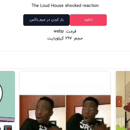
The Loud House shocked reaction
دانلود
باز کردن در میم باکس
فرمت: webp
حجم: 697 کیلوبایت
p