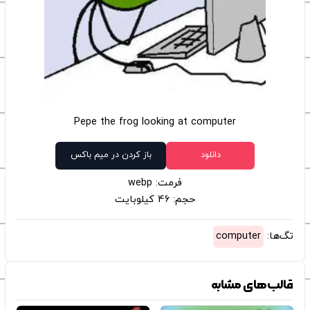
Pepe the frog looking at computer
دانلود
باز کردن در میم باکس
فرمت: webp
حجم: 46 کیلوبایت
تگ‌ها:
computer
قالب‌های مشابه