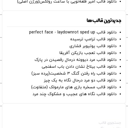
دانلود قالب امیر قلعه‌نویی با ساعت رولکس(ورژن اصلی)
جدیدترین قالب‌ها
دانلود قالب perfect face - laydownrot sped up
دانلود قالب ترامپ ترسیده
دانلود قالب یوتیوبر فشاری
دانلود قالب تعجب بازیکن آفریقا
دانلود قالب مرد دیوونه درحال رقصیدن در پارک
دانلود قالب بیلاخ نشان دادن باب اسفنجی
دانلود قالب راه رفتن گنگ ۳ شخصیت(پرده سبز)
دانلود قالب دو مرد درحال نگاه به یک چیز
دانلود قالب مسخره بازی های مارمولک (متفاوت)
دانلود قالب نگاه های عجیب و مشکوک چند مرد
صفحات اصلی
جستجوی قالب