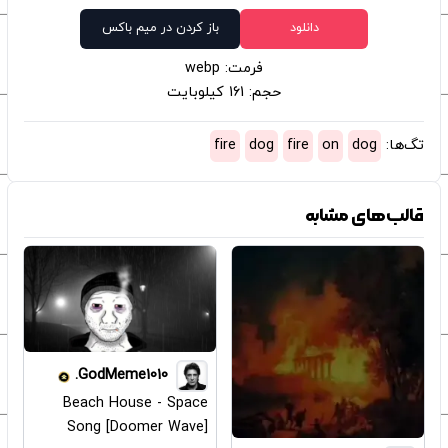
دانلود
باز کردن در میم باکس
فرمت: webp
حجم: 161 کیلوبایت
تگ‌ها:
dog
on
fire
dog
fire
قالب‌های مشابه
GodMeme1010.
Beach House - Space
Song [Doomer Wave]