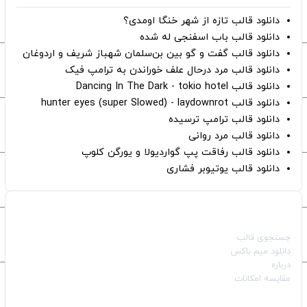
دانلود قالب تازه از شهر خنگا اومدی؟
دانلود قالب باب اسفنجی له شده
دانلود قالب گفت و گو بین بن‌سلمان شهباز شریف و اردوغان
دانلود قالب مرد درحال علف خوراندن به ترامپ فیک
دانلود قالب Dancing In The Dark - tokio hotel
دانلود قالب hunter eyes (super Slowed) - laydownrot
دانلود قالب ترامپ ترسیده
دانلود قالب مرد روانی
دانلود قالب رفاقت پپ گواردیولا و یورگن کلوپ
دانلود قالب یوتیوبر فشاری
صفحات اصلی
جستجوی قالب
دانلود میم باکس
درباره
مقایسه امکانات
دسته بندی قالب‌ها