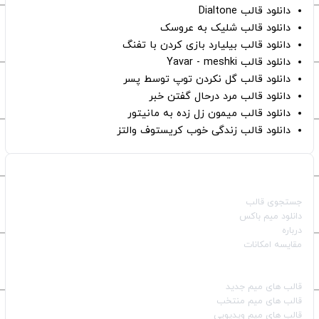
دانلود قالب Dialtone
دانلود قالب شلیک به عروسک
دانلود قالب بیلیارد بازی کردن با تفنگ
دانلود قالب Yavar - meshki
دانلود قالب گل نکردن توپ توسط پسر
دانلود قالب مرد درحال گفتن خبر
دانلود قالب میمون زل زده به مانیتور
دانلود قالب زندگی خوب کریستوف والتز
صفحات اصلی
جستجوی قالب
دانلود میم باکس
درباره
مقایسه امکانات
دسته بندی قالب‌ها
قالب‌ های میم جدید
قالب‌ های میم منتخب
قالب‌ های میم ویدیویی