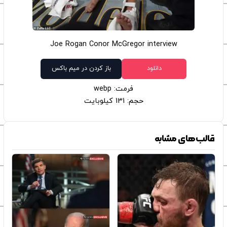
Joe Rogan Conor McGregor interview
دانلود
باز کردن در میم باکس
فرمت: webp
حجم: 131 کیلوبایت
قالب‌های مشابه