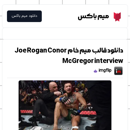
Meme Box
میم باکس
دانلود میم باکس
دانلود قالب میم خام Joe Rogan Conor
McGregor interview
imgflip