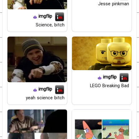
Jesse pinkman
imgflip
Science, bitch
imgflip
LEGO Breaking Bad
imgflip
yeah science bitch