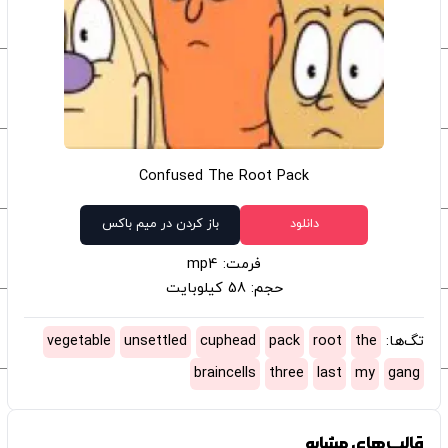
Confused The Root Pack
دانلود
باز کردن در میم باکس
فرمت: mp4
حجم: 58 کیلوبایت
تگ‌ها:
the
root
pack
cuphead
unsettled
vegetable
braincells
three
last
my
gang
قالب‌های مشابه