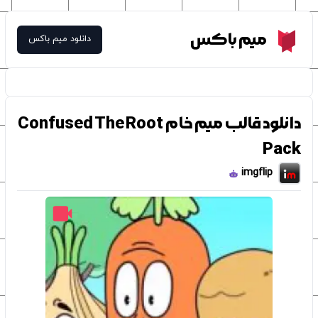
Meme Box
میم باکس
دانلود میم باکس
دانلود قالب میم خام Confused The Root
Pack
imgflip