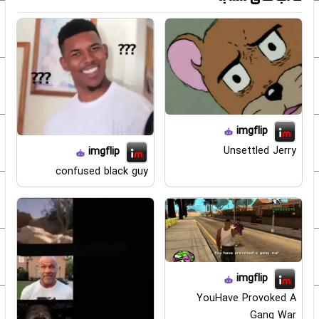
imgflip
Unsettled Jerry
imgflip
confused black guy
imgflip
YouHave Provoked A
Gang War