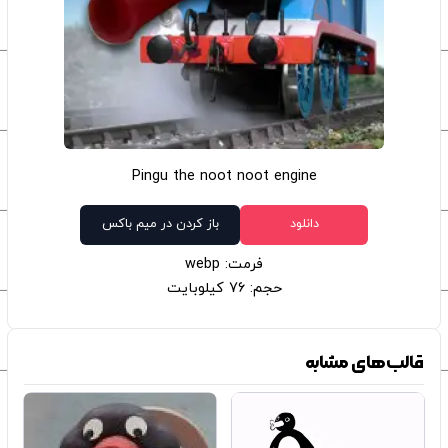
Pingu the noot noot engine
دانلود
باز کردن در میم باکس
فرمت: webp
حجم: 76 کیلوبایت
قالب‌های مشابه