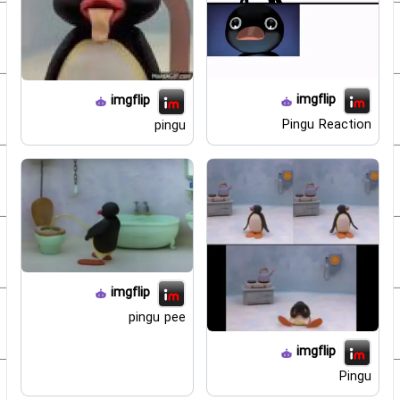
imgflip
imgflip
Pingu Reaction
pingu
imgflip
pingu pee
imgflip
Pingu