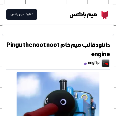
Meme Box
میم باکس
دانلود میم باکس
دانلود قالب میم خام Pingu the noot noot
engine
imgflip