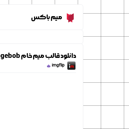
Meme Box
میم باکس
دانلود قالب میم خام One eternity later spongebob
imgflip