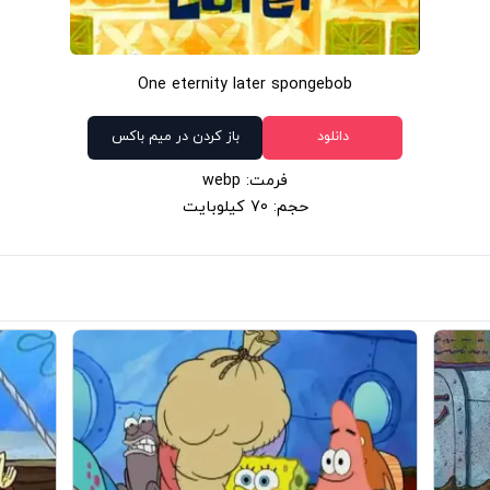
One eternity later spongebob
دانلود
باز کردن در میم باکس
فرمت: webp
حجم: 70 کیلوبایت