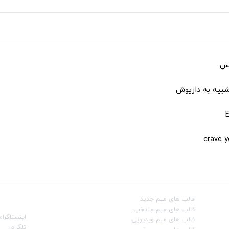
کس
شبیه به داریوش
قالب‌ های میم جدید
شبکه‌ه
قالب‌ های میم منتخب
اینستاگرام
قالب‌ های میم ویدیویی
تلگرام