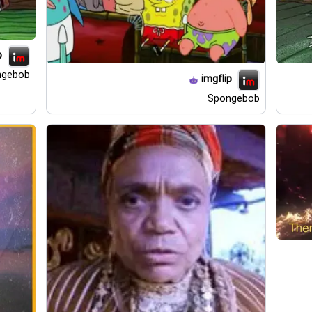
p
ngebob
imgflip
Spongebob