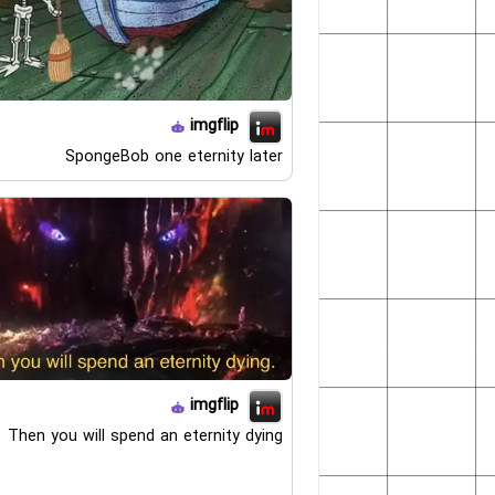
imgflip
SpongeBob one eternity later
imgflip
Then you will spend an eternity dying