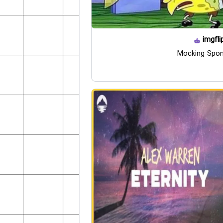
imgfli
Mocking Spo