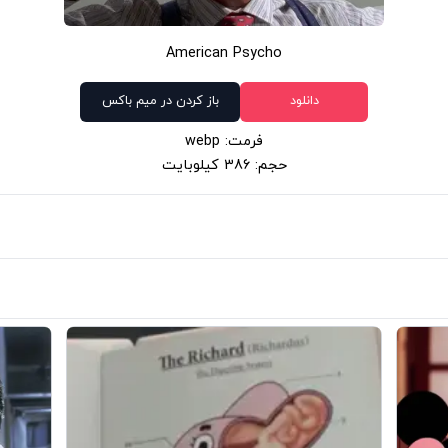
American Psycho
دانلود
باز کردن در میم باکس
فرمت: webp
حجم: 386 کیلوبایت