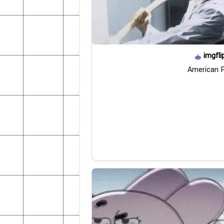
imgfli
American 