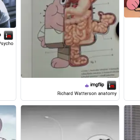
p
Psycho
imgflip
Richard Watterson anatomy