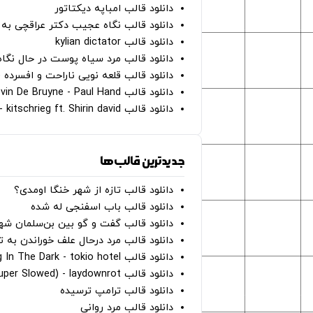
دانلود قالب امباپه دیکتاتور
دانلود قالب نگاه عجیب دکتر عراقچی به 
دانلود قالب kylian dictator
دانلود قالب مرد سیاه پوست در حال نگاه به دوربین - on
دانلود قالب قلعه نویی ناراحت و افسرده 
دانلود قالب Oh Kevin De Bruyne - Paul Hand
دانلود قالب Gut Genug - kitschrieg ft. Shirin david
جدیدترین قالب‌ها
دانلود قالب تازه از شهر خنگا اومدی؟
دانلود قالب باب اسفنجی له شده
دانلود قالب گفت و گو بین بن‌سلمان شه
دانلود قالب مرد درحال علف خوراندن به 
دانلود قالب Dancing In The Dark - tokio hotel
دانلود قالب hunter eyes (super Slowed) - laydownrot
دانلود قالب ترامپ ترسیده
دانلود قالب مرد روانی