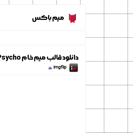
Meme Box
میم باکس
دانلود قالب میم خام American Psycho
imgflip