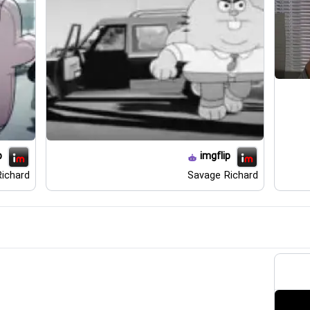
p
imgflip
ichard
Savage Richard