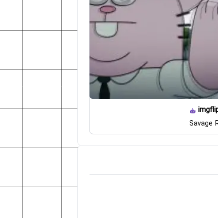
imgfli
Savage R