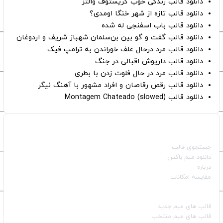
دانلود قالب زندگی خوب کریستوف والتز
دانلود قالب تازه از شهر خنگا اومدی؟
دانلود قالب باب اسفنجی له شده
دانلود قالب گفت و گو بین بن‌سلمان شهباز شریف و اردوغان
دانلود قالب مرد درحال علف خوراندن به ترامپ فیک
دانلود قالب داریوش اقبالی در جنگ
دانلود قالب مرد در حال فلوت زدن با بطری
دانلود قالب رقص رقاصان و افراد مشهور با آهنگ نیگر
دانلود قالب Montagem Chateado (slowed)
صفحات اصلی
جستجوی قالب
دانلود میم باکس
درباره
مقایسه امکانات
دسته بندی قالب‌ها
قالب‌ های میم جدید
قالب‌ های میم منتخب