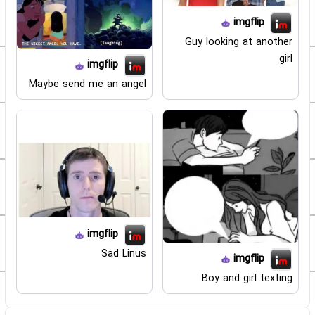
imgflip
Guy looking at another
girl
imgflip
Maybe send me an angel
imgflip
Sad Linus
imgflip
Boy and girl texting