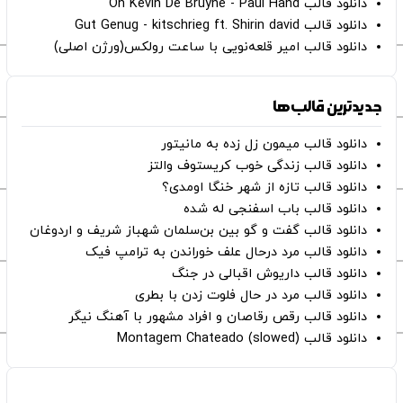
دانلود قالب Oh Kevin De Bruyne - Paul Hand
دانلود قالب Gut Genug - kitschrieg ft. Shirin david
دانلود قالب امیر قلعه‌نویی با ساعت رولکس(ورژن اصلی)
جدیدترین قالب‌ها
دانلود قالب میمون زل زده به مانیتور
دانلود قالب زندگی خوب کریستوف والتز
دانلود قالب تازه از شهر خنگا اومدی؟
دانلود قالب باب اسفنجی له شده
دانلود قالب گفت و گو بین بن‌سلمان شهباز شریف و اردوغان
دانلود قالب مرد درحال علف خوراندن به ترامپ فیک
دانلود قالب داریوش اقبالی در جنگ
دانلود قالب مرد در حال فلوت زدن با بطری
دانلود قالب رقص رقاصان و افراد مشهور با آهنگ نیگر
دانلود قالب Montagem Chateado (slowed)
صفحات اصلی