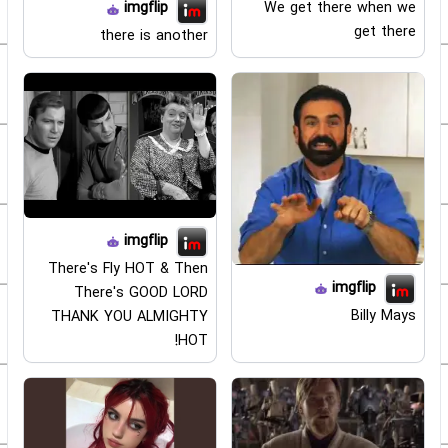
We get there when we
imgflip
get there
there is another
imgflip
There's Fly HOT & Then
imgflip
There's GOOD LORD
Billy Mays
THANK YOU ALMIGHTY
HOT!