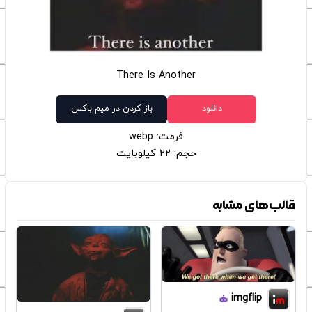
There Is Another
دانلود
باز کردن در میم باکس
فرمت: webp
حجم: 22 کیلوبایت
قالب‌های مشابه
imgflip