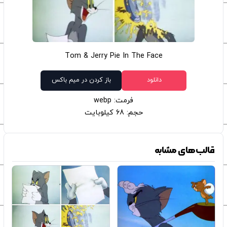
Tom & Jerry Pie In The Face
دانلود
باز کردن در میم باکس
فرمت: webp
حجم: 68 کیلوبایت
قالب‌های مشابه