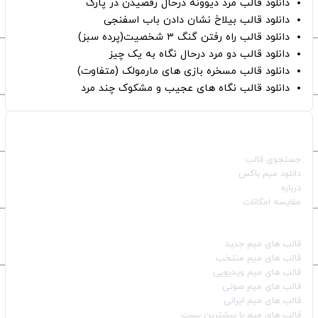
دانلود قالب مرد دیوونه درحال رقصیدن در پارک
دانلود قالب بیلاخ نشان دادن باب اسفنجی
دانلود قالب راه رفتن گنگ ۳ شخصیت(پرده سبز)
دانلود قالب دو مرد درحال نگاه به یک چیز
دانلود قالب مسخره بازی های مارمولک (متفاوت)
دانلود قالب نگاه های عجیب و مشکوک چند مرد
صفحات اصلی
جستجوی قالب
دانلود میم باکس
درباره
مقایسه امکانات
دسته بندی قالب‌ها
قالب‌ های میم جدید
قالب‌ های میم منتخب
قالب‌ های میم ویدیویی
قالب‌ های میم صوتی
قالب‌ های میم ایرانی
قالب‌ های میم با بیشترین پست