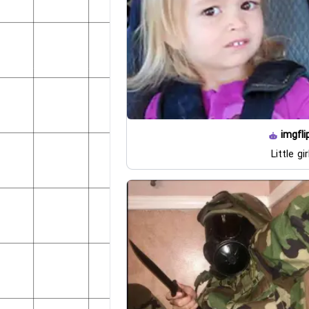
imgfli
Little gi