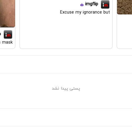
imgflip
Excuse my ignorance but
p
s mask
پستی پیدا نشد