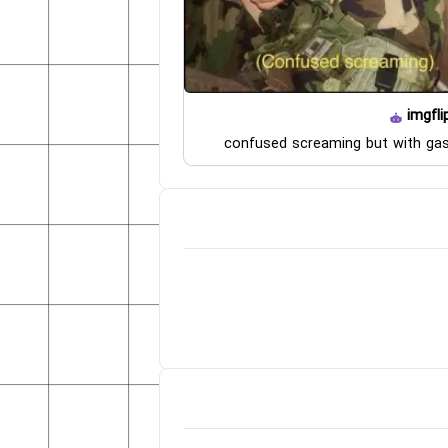
imgfli
confused screaming but with ga