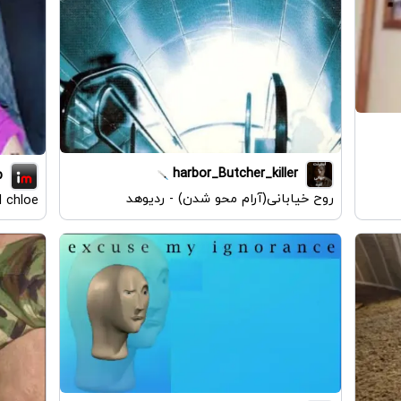
harbor_Butcher_killer
p
روح خیابانی(آرام محو شدن) - ردیوهد
rl chloe