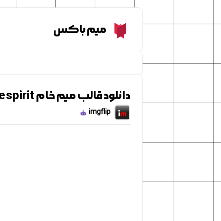
Meme Box
میم باکس
دانلود قالب میم خام He a little confused but he got the spirit
imgflip