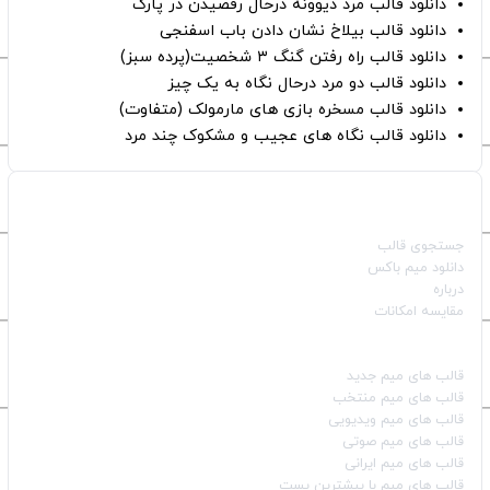
دانلود قالب مرد دیوونه درحال رقصیدن در پارک
دانلود قالب بیلاخ نشان دادن باب اسفنجی
دانلود قالب راه رفتن گنگ ۳ شخصیت(پرده سبز)
دانلود قالب دو مرد درحال نگاه به یک چیز
دانلود قالب مسخره بازی های مارمولک (متفاوت)
دانلود قالب نگاه های عجیب و مشکوک چند مرد
صفحات اصلی
جستجوی قالب
دانلود میم باکس
درباره
مقایسه امکانات
دسته بندی قالب‌ها
قالب‌ های میم جدید
قالب‌ های میم منتخب
قالب‌ های میم ویدیویی
قالب‌ های میم صوتی
قالب‌ های میم ایرانی
قالب‌ های میم با بیشترین پست