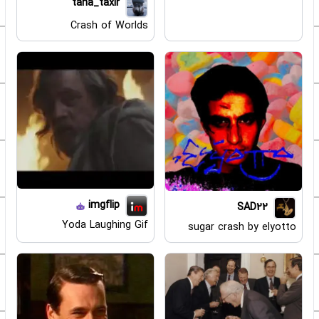
taha_taxir
Crash of Worlds
imgflip
SAD22
Yoda Laughing Gif
sugar crash by elyotto