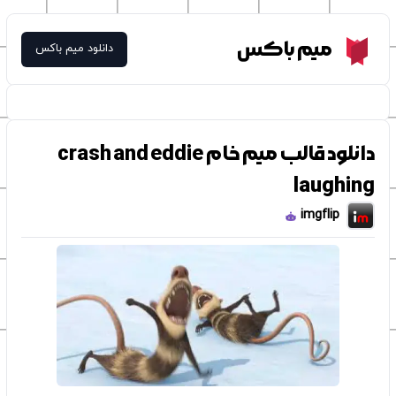
Meme Box
میم باکس
دانلود میم باکس
دانلود قالب میم خام crash and eddie
laughing
imgflip