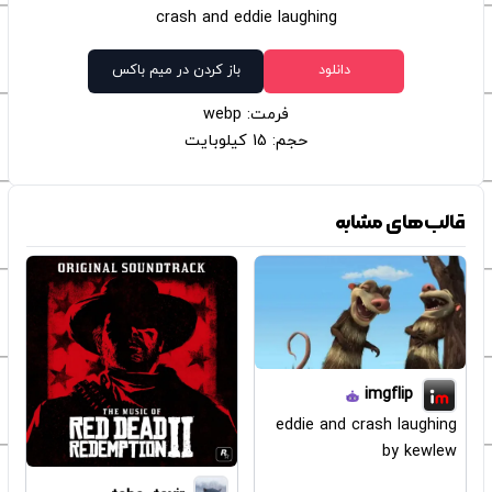
crash and eddie laughing
دانلود
باز کردن در میم باکس
فرمت: webp
حجم: 15 کیلوبایت
قالب‌های مشابه
imgflip
eddie and crash laughing
by kewlew