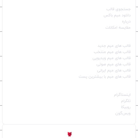
جستجوی قالب
دانلود میم باکس
درباره
مقایسه امکانات
دسته بندی قالب‌ها
قالب‌ های میم جدید
قالب‌ های میم منتخب
قالب‌ های میم ویدیویی
قالب‌ های میم صوتی
قالب‌ های میم ایرانی
قالب‌ های میم با بیشترین پست
شبکه‌های اجتماعی
اینستاگرام
تلگرام
روبیکا
ویس‌گون
ساخته شده با
توسط
Aligator