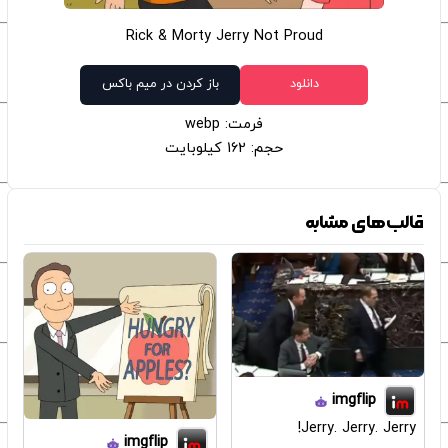
Rick & Morty Jerry Not Proud
دانلود
باز کردن در میم باکس
فرمت: webp
حجم: 162 کیلوبایت
قالب‌های مشابه
imgflip
Jerry. Jerry. Jerry!
imgflip