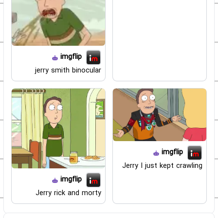
imgflip
jerry smith binocular
imgflip
Jerry I just kept crawling
imgflip
Jerry rick and morty