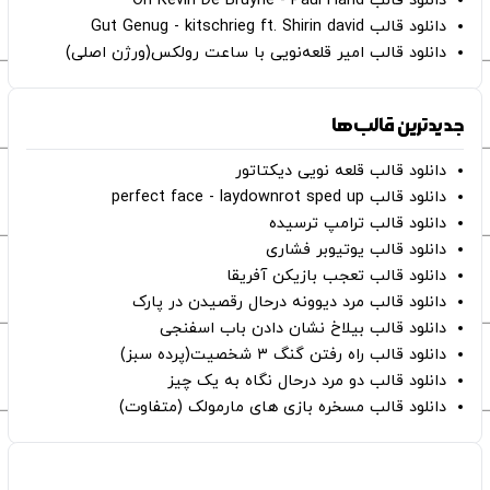
دانلود قالب Oh Kevin De Bruyne - Paul Hand
دانلود قالب Gut Genug - kitschrieg ft. Shirin david
دانلود قالب امیر قلعه‌نویی با ساعت رولکس(ورژن اصلی)
جدیدترین قالب‌ها
دانلود قالب قلعه نویی دیکتاتور
دانلود قالب perfect face - laydownrot sped up
دانلود قالب ترامپ ترسیده
دانلود قالب یوتیوبر فشاری
دانلود قالب تعجب بازیکن آفریقا
دانلود قالب مرد دیوونه درحال رقصیدن در پارک
دانلود قالب بیلاخ نشان دادن باب اسفنجی
دانلود قالب راه رفتن گنگ ۳ شخصیت(پرده سبز)
دانلود قالب دو مرد درحال نگاه به یک چیز
دانلود قالب مسخره بازی های مارمولک (متفاوت)
صفحات اصلی