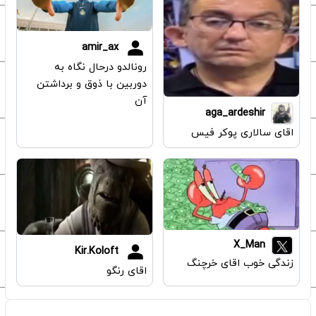
amir_ax
رونالدو درحال نگاه به
دوربین با ذوق و برداشتن
آن
aga_ardeshir
اقای سالاری پوکر فیس
X_Man
Kir.Koloft
زندگی خوب اقای خرچنگ
اقای رنگو