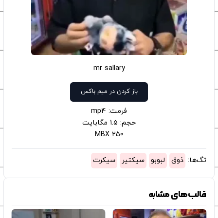
mr sallary
باز کردن در میم باکس
فرمت: mp4
حجم: 1.5 مگابایت
250 MBX
تگ‌ها:
ذوق
لبوبو
سیکتیر
سیکرت
قالب‌های مشابه