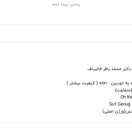
پستی پیدا نشد
دکتر محمد باقر قالیباف
s ( کیفیت بیشتر )
(متفاوت)
لکس(ورژن اصلی)