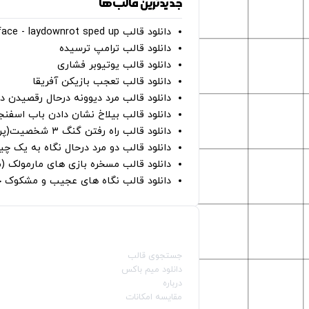
جدیدترین قالب‌ها
دانلود قالب perfect face - laydownrot sped up
دانلود قالب ترامپ ترسیده
دانلود قالب یوتیوبر فشاری
دانلود قالب تعجب بازیکن آفریقا
دانلود قالب مرد دیوونه درحال رقصیدن در
دانلود قالب بیلاخ نشان دادن باب اسفن
دانلود قالب راه رفتن گنگ ۳ شخصیت(پرده سبز)
دانلود قالب دو مرد درحال نگاه به یک چی
دانلود قالب مسخره بازی های مارمولک (
دانلود قالب نگاه های عجیب و مشکوک چ
صفحات اصلی
جستجوی قالب
دانلود میم باکس
درباره
مقایسه امکانات