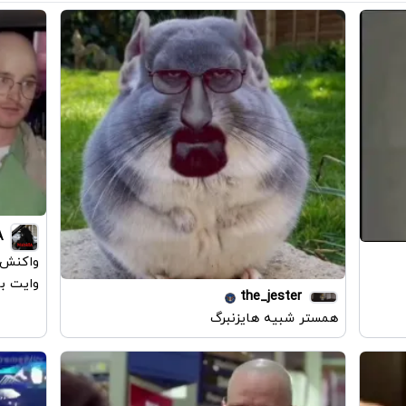
A
واکنش ج
وایت ب
the_jester
همستر شبیه هایزنبرگ