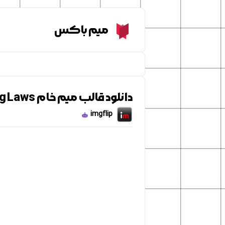
Meme Box
میم باکس
دانلود قالب میم خام Breaking Laws
imgflip