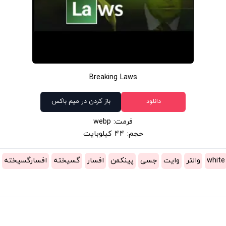
Breaking Laws
دانلود
باز کردن در میم باکس
فرمت: webp
حجم: 44 کیلوبایت
white
والتر
وایت
جسی
پینکمن
افسار
گسیخته
افسارگسیخته