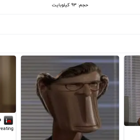
حجم: 93 کیلوبایت
p
eating