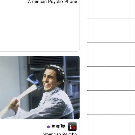
American Psycho Phone
imgflip
American Psycho