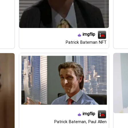
imgflip
Patrick Bateman NFT
imgflip
Patrick Bateman, Paul Allen