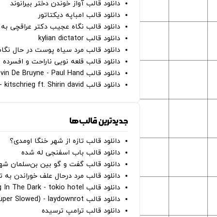
دانلود قالب آواز خوندن دختر بیرانوند
دانلود قالب امباپه دیکتاتور
دانلود قالب نگاه عجیب دکتر عراقچی به 
دانلود قالب kylian dictator
دانلود قالب مرد سیاه پوست در حال نگاه به دوربین - on
دانلود قالب قلعه نویی ناراحت و افسرده 
دانلود قالب Oh Kevin De Bruyne - Paul Hand
دانلود قالب Gut Genug - kitschrieg ft. Shirin david
جدیدترین قالب‌ها
دانلود قالب تازه از شهر خنگا اومدی؟
دانلود قالب باب اسفنجی له شده
دانلود قالب گفت و گو بین بن‌سلمان شه
دانلود قالب مرد درحال علف خوراندن به 
دانلود قالب Dancing In The Dark - tokio hotel
دانلود قالب hunter eyes (super Slowed) - laydownrot
دانلود قالب ترامپ ترسیده