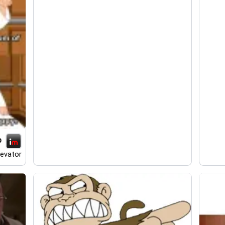
p
levator