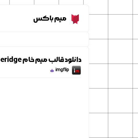
Meme Box
میم باکس
دانلود قالب میم خام peperidge
imgflip