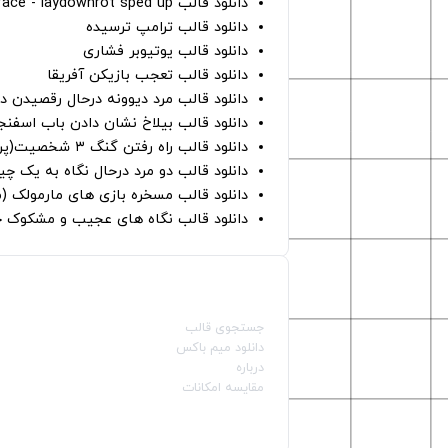
دانلود قالب perfect face - laydownrot sped up
دانلود قالب ترامپ ترسیده
دانلود قالب یوتیوبر فشاری
دانلود قالب تعجب بازیکن آفریقا
دانلود قالب مرد دیوونه درحال رقصیدن در
دانلود قالب بیلاخ نشان دادن باب اسفن
دانلود قالب راه رفتن گنگ ۳ شخصیت(پرده سبز)
دانلود قالب دو مرد درحال نگاه به یک چی
دانلود قالب مسخره بازی های مارمولک (
دانلود قالب نگاه های عجیب و مشکوک چ
صفحات اصلی
جستجوی قالب
دانلود میم باکس
درباره
مقایسه امکانات
دسته بندی قالب‌ها