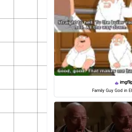
imgfli
Family Guy God in E