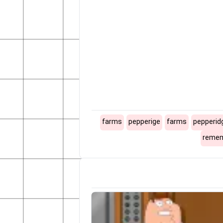
farms
pepperige
farms
pepperid
reme