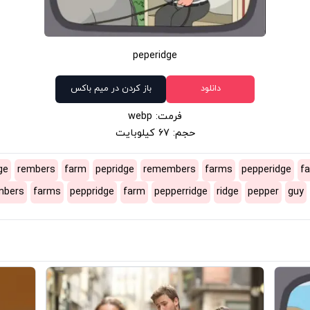
peperidge
دانلود
باز کردن در میم باکس
فرمت: webp
حجم: 67 کیلوبایت
ge
rembers
farm
pepridge
remembers
farms
pepperidge
f
mbers
farms
peppridge
farm
pepperridge
ridge
pepper
guy