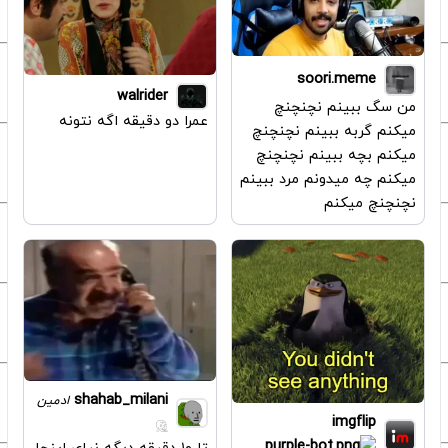
soori.meme
walrider
من سگ ببینم نچنچنچ
عمرا دو دقیقه اگه نتونه
میکنم گربه ببینم نچنچنچ
میکنم بچه ببینم نچنچنچ
میکنم چه میدونم مرد ببینم
نچنچنچ میکنم
shahab_milani
ادمین
imgflip