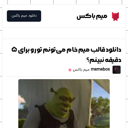
Meme Box
میم باکس
دانلود میم باکس
دانلود قالب میم خام می‌تونم تو رو برای ۵
دقیقه نبینم؟
memebox
میم باکس