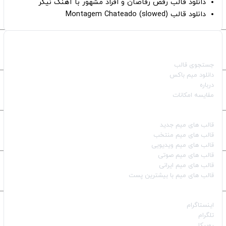
دانلود قالب رقص رقاصان و افراد مشهور با آهنگ نیگر
دانلود قالب Montagem Chateado (slowed)
صفحات اصلی
جستجوی قالب
دانلود میم باکس
درباره
مقایسه امکانات
دسته بندی قالب‌ها
قالب‌ های میم جدید
قالب‌ های میم منتخب
قالب‌ های میم ویدیویی
قالب‌ های میم صوتی
قالب‌ های میم ایرانی
قالب‌ های میم با بیشترین پست
شبکه‌های اجتماعی
اینستاگرام
تلگرام
روبیکا