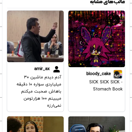
قالب‌های مشابه
amir_ax
bloody_cake
آدم دیدم ماشین ۳۰
SICK SICK SICK -
میلیاردی سواره ۱۰ دقیقه
Stomach Book
باهاش صحبت میکنم
میبینم ۱۰۰ هزارتومن
نمی‌ارزه