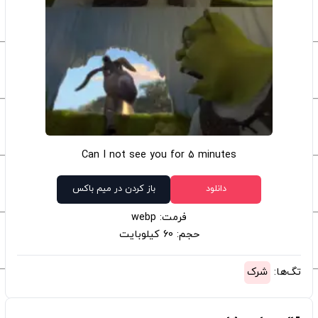
Can I not see you for 5 minutes
دانلود
باز کردن در میم باکس
فرمت: webp
حجم: 60 کیلوبایت
تگ‌ها:
شرک