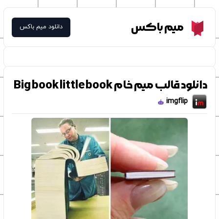
Meme Box
میم باکس
دانلود میم باکس
دانلود قالب میم خام Big book little book
imgflip