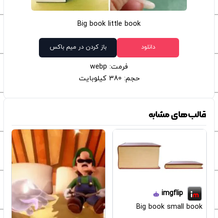
Big book little book
دانلود
باز کردن در میم باکس
فرمت: webp
حجم: 380 کیلوبایت
قالب‌های مشابه
imgflip
Big book small book