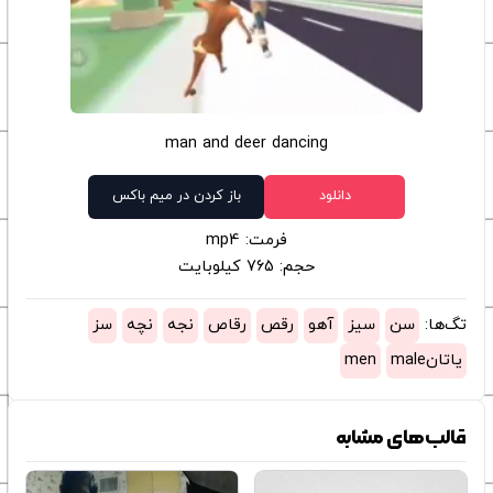
man and deer dancing
دانلود
باز کردن در میم باکس
فرمت: mp4
حجم: 765 کیلوبایت
تگ‌ها:
سن
سیز
آهو
رقص
رقاص
نجه
نچه
سز
یاتانmale
men
قالب‌های مشابه