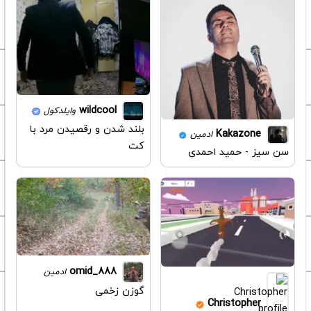
wildcool
وایلدکول
بلند شدن و رقصیدن مرد با
Kakazone
ادمین
کت
سن سیز - حمید احمدی
omid_888
ادمین
گوزن زخمی
Christopher