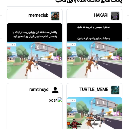
پست‌های ساخته شده با این قالب
HAKARI
memeclub
ramtinsyd
TURTLE_MEME