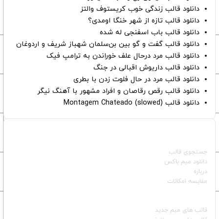
دانلود قالب زندگی خوب کریستوف والتز
دانلود قالب تازه از شهر خنگا اومدی؟
دانلود قالب باب اسفنجی له شده
دانلود قالب گفت و گو بین بن‌سلمان شهباز شریف و اردوغان
دانلود قالب مرد درحال علف خوراندن به ترامپ فیک
دانلود قالب داریوش اقبالی در جنگ
دانلود قالب مرد در حال فلوت زدن با بطری
دانلود قالب رقص رقاصان و افراد مشهور با آهنگ نیگر
دانلود قالب Montagem Chateado (slowed)
صفحات اصلی
جستجوی قالب
دانلود میم باکس
درباره
مقایسه امکانات
دسته بندی قالب‌ها
قالب‌ های میم جدید