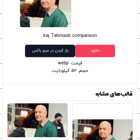
Iraj Tahmasb comparison
دانلود
باز کردن در میم باکس
فرمت: webp
حجم: 52 کیلوبایت
قالب‌های مشابه