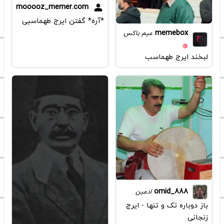
mooooz_memer.com
*آره* گفتن ایرج طهماسبی
memebox
میم باکس
لبخند ایرج طهماسب
omid_888
ادمین
باز دوباره تک و تنها - ایرج
زنجانی