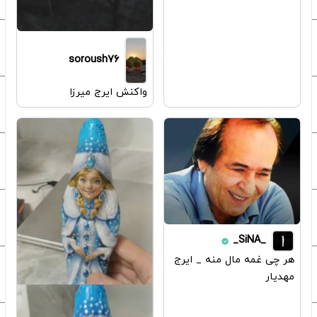
soroush76
واکنش ایرج میرزا
_SiNA_
هر چی غمه مال منه _ ایرج
مهدیار