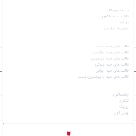
صفحات اصلی
جستجوی قالب
دانلود میم باکس
درباره
مقایسه امکانات
دسته بندی قالب‌ها
قالب‌ های میم جدید
قالب‌ های میم منتخب
قالب‌ های میم ویدیویی
قالب‌ های میم صوتی
قالب‌ های میم ایرانی
قالب‌ های میم با بیشترین پست
شبکه‌های اجتماعی
اینستاگرام
تلگرام
روبیکا
ویس‌گون
ساخته شده با
توسط
Aligator